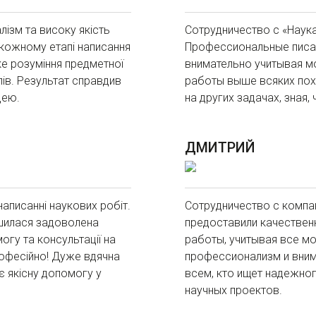
лізм та високу якість
Сотрудничество с «Наук
кожному етапі написання
Профессиональные писат
ке розуміння предметної
внимательно учитывая м
лів. Результат справдив
работы выше всяких пох
цею.
на других задачах, зная
ДМИТРИЙ
написанні наукових робіт.
Сотрудничество с компа
ишилася задоволена
предоставили качествен
огу та консультації на
работы, учитывая все мо
рофесійно! Дуже вдячна
профессионализм и вним
є якісну допомогу у
всем, кто ищет надежно
научных проектов.