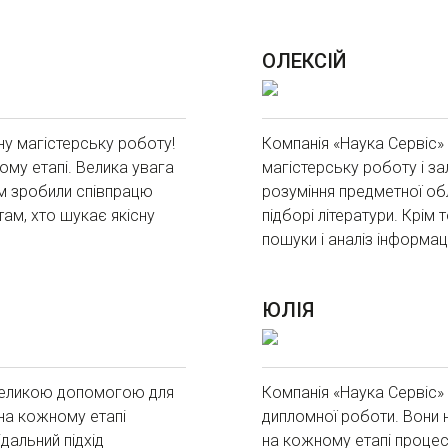
ОЛЕКСІЙ
ну магістерську роботу!
Компанія «Наука Сервіс»
му етапі. Велика увага
магістерську роботу і з
зм зробили співпрацю
розуміння предметної об
ам, хто шукає якісну
підборі літератури. Крім
пошуки і аналіз інформац
ЮЛІЯ
 великою допомогою для
Компанія «Наука Сервіс»
 на кожному етапі
дипломної роботи. Вони н
дальний підхід
на кожному етапі процес