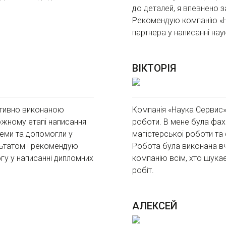
до деталей, я впевнено з
Рекомендую компанію «На
партнера у написанні нау
ВІКТОРІЯ
ативно виконаною
Компанія «Наука Сервис»
ожному етапі написання
роботи. В мене була фах
теми та допомогли у
магістерської роботи та
ьтатом і рекомендую
Робота була виконана вч
огу у написанні дипломних
компанію всім, хто шукає
робіт.
АЛЕКСЕЙ