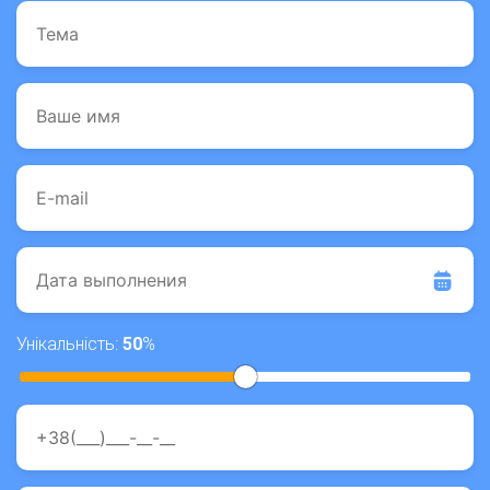
Унікальність:
50
%