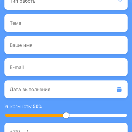
Унікальність:
50
%