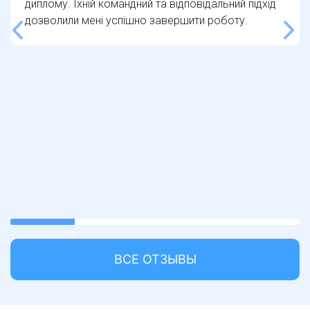
диплому. Їхній командний та відповідальний підхід
дозволили мені успішно завершити роботу.
22.22222222222222%
completed
ВСЕ ОТЗЫВЫ