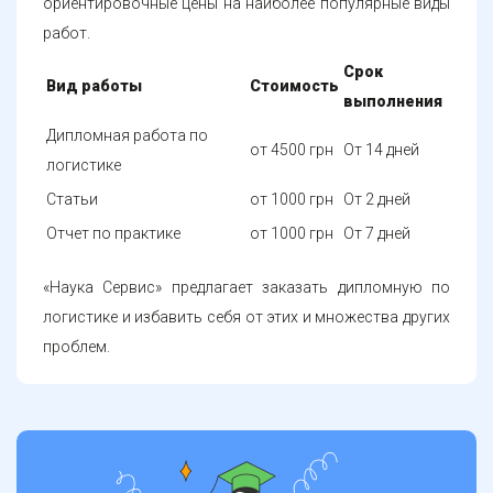
ориентировочные цены на наиболее популярные виды
работ.
Срок
Вид работы
Стоимость
выполнения
Дипломная работа по
от 4500 грн
От 14 дней
логистике
Статьи
от 1000 грн
От 2 дней
Отчет по практике
от 1000 грн
От 7 дней
Индивидуальные работы
договорная
От 3 дней
«Наука Сервис» предлагает заказать дипломную по
Презентация, доклад,
Бесплатно
От 3 дней
логистике и избавить себя от этих и множества других
аннотация
проблем.