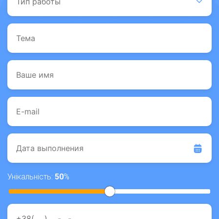
Унікальність:
50
%