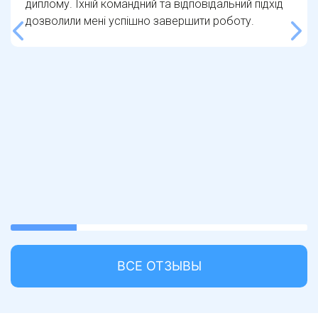
диплому. Їхній командний та відповідальний підхід
дозволили мені успішно завершити роботу.
22.22222222222222%
completed
ВСЕ ОТЗЫВЫ