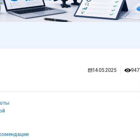
14.05.2025
947
боты
ой
екомендации