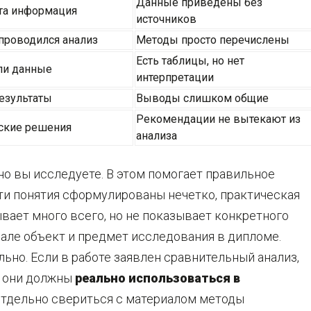
Данные приведены без
ята информация
источников
 проводился анализ
Методы просто перечислены
Есть таблицы, но нет
али данные
интерпретации
езультаты
Выводы слишком общие
Рекомендации не вытекают из
ские решения
анализа
но вы исследуете. В этом помогает правильное
эти понятия сформулированы нечетко, практическая
ывает много всего, но не показывает конкретного
иале объект и предмет исследования в дипломе.
ьно. Если в работе заявлен сравнительный анализ,
, они должны
реально использоваться в
 отдельно свериться с материалом методы