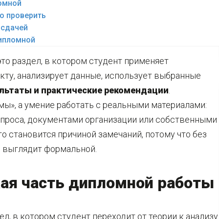
омной
то проверить
 сдачей
дипломной
то раздел, в котором студент применяет
кту, анализирует данные, использует выбранные
льтаты и практические рекомендации
.
мы», а умение работать с реальными материалами:
опроса, документами организации или собственными
то становится причиной замечаний, потому что без
я выглядит формальной.
кая часть дипломной работы
л, в котором студент переходит от теории к анализу