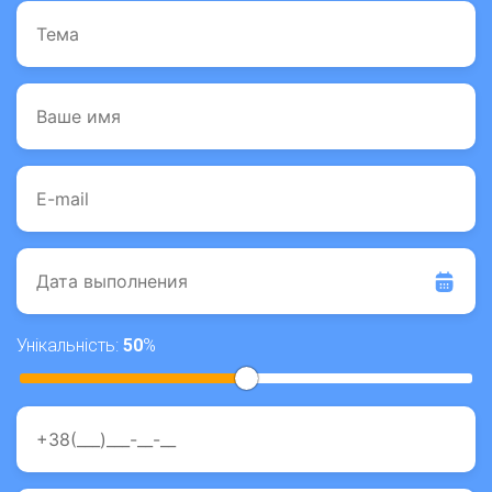
Унікальність:
50
%