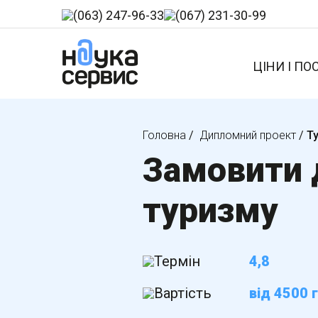
(063) 247-96-33
(067) 231-30-99
ЦІНИ І ПО
Головна
/
Дипломний проект
/
Т
Замовити 
туризму
Термін
4,8
Вартість
від 4500 