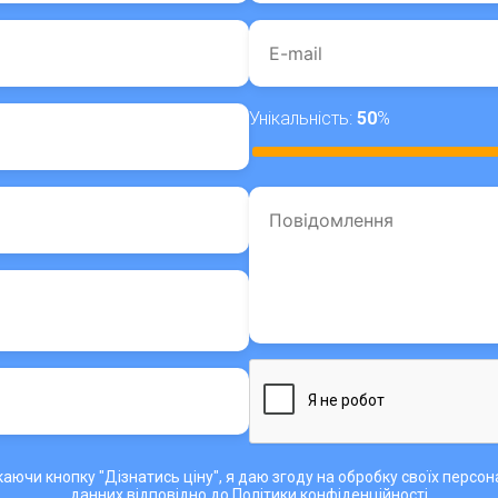
Унікальність:
50
%
аючи кнопку "Дізнатись ціну", я даю згоду на обробку своїх персо
данних відповідно до
Політики конфіденційності