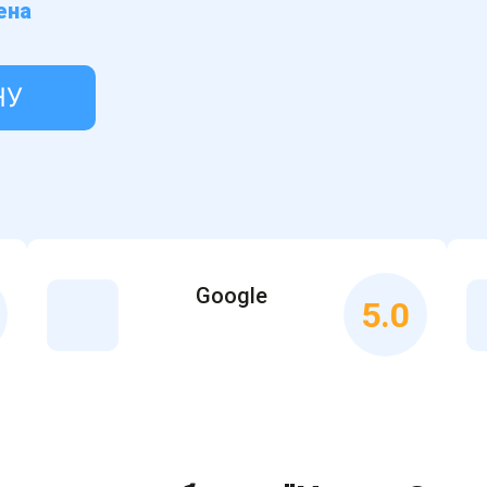
ена
НУ
Google
5.0