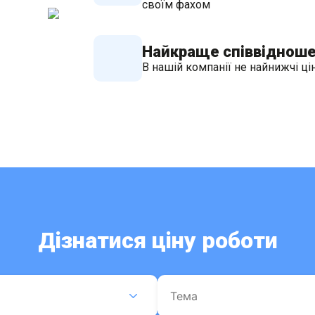
своїм фахом
Найкраще співвідношен
В нашій компанії не найнижчі цін
Дізнатися ціну роботи