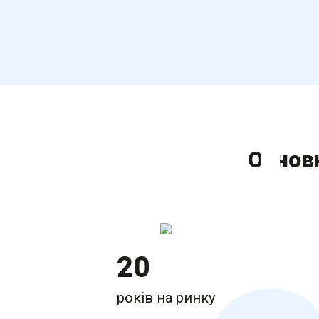
Основн
20
років на ринку