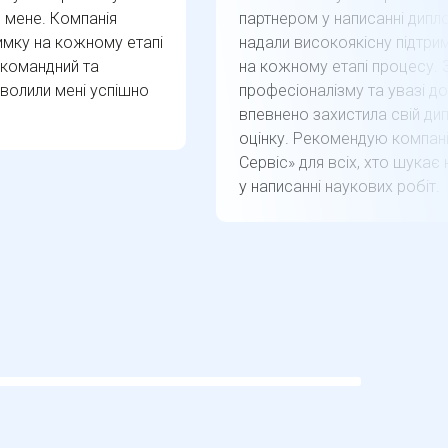
мене. Компанія
партнером у написанні дипл
имку на кожному етапі
надали високоякісну підтрим
 командний та
на кожному етапі процесу. 
зволили мені успішно
професіоналізму та увазі до
впевнено захистила свій ди
оцінку. Рекомендую компан
Сервіс» для всіх, хто шукає
у написанні наукових робіт.