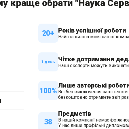
у краще обрати "Наука Серв
Років успішної роботи
20+
Найголовніша місія нашої компан
Чітке дотримання дед
1 день
Наші експерти можуть виконати р
Лише авторські робот
100%
Всі без виключення наші тексти 
безкоштовно отримаєте звіт раз
м
Предметів
В нашій компанії немає фрілансе
38
У нас лише профільні дипломован