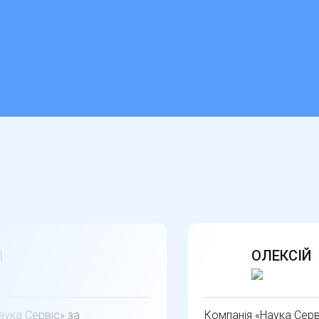
Й
ОЛЕКСІЙ
аука Сервіс» за
Компанія «Наука Серв