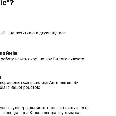
іс"?
ії – це позитивні відгуки від вас
лайнів
оботу навіть скоріше ніж Ви того очікуєте
и
перевіряються в системі Антиплагіат. Ви
ом із Вашої роботою
рів та універсальних авторів, які пишуть все.
і спеціалісти. Кожен спеціалізується за