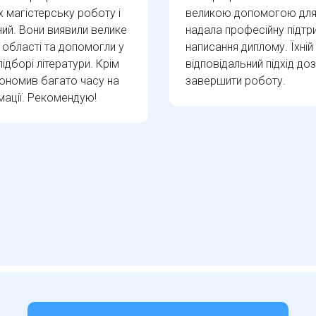
х магістерську роботу і
великою допомогою для 
ий. Вони виявили велике
надала професійну підтр
 області та допомогли у
написання диплому. Їхній
ідборі літератури. Крім
відповідальний підхід до
кономив багато часу на
завершити роботу.
мації. Рекомендую!