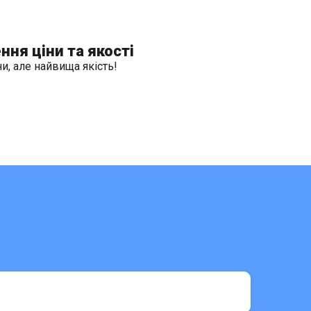
ня ціни та якості
и, але найвища якість!