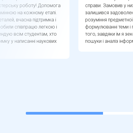
істерську роботу! Допомога
справи. Замовив у ни
амінною на кожному етапі.
залишився задоволен
талей, вчасна підтримка і
розуміння предметної
обили співпрацю легкою і
формулюванні теми і п
ндую всім студентам, хто
того, завдяки їм я зе
имку у написанні наукових
пошуки і аналіз інфор
22.22222222222222%
completed