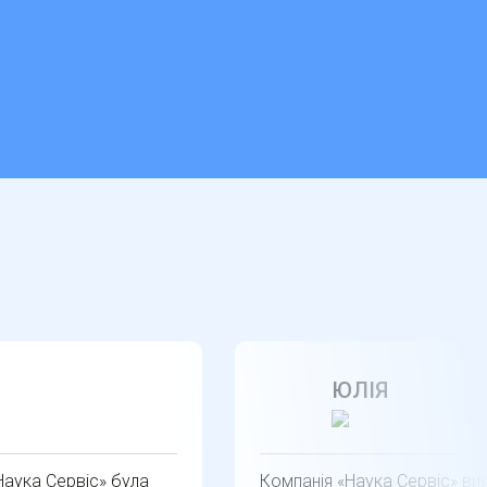
ЮЛІЯ
Наука Сервіс» була
Компанія «Наука Сервіс» ви