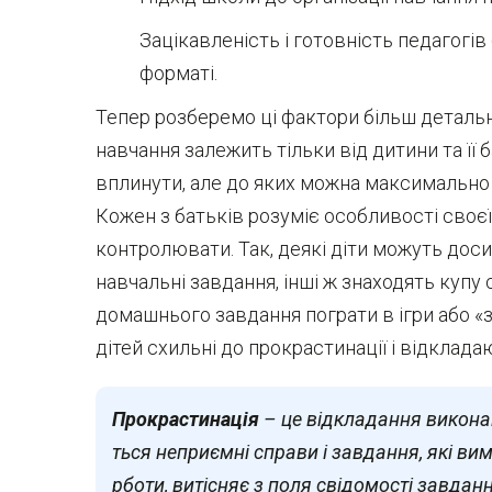
Зацікавленість і готовність педагогів
форматі.
Тепер розберемо ці фактори більш детальн
навчання залежить тільки від дитини та її б
вплинути, але до яких можна максимально
Кожен з батьків розуміє особливості своєї д
контролювати. Так, деякі діти можуть дос
навчальні завдання, інші ж знаходять купу 
домашнього завдання пограти в ігри або «
дітей схильні до прокрастинації і відклад
Прокрастинація
– це відкладання викона
ться неприємні справи і завдання, які ви
рботи, витісняє з поля свідомості завдан