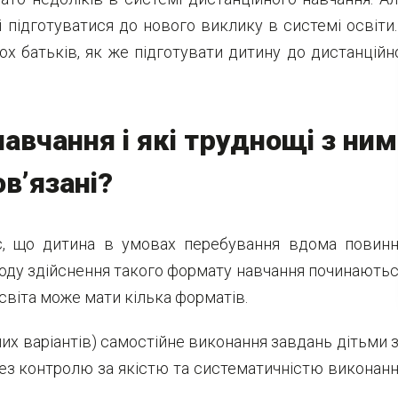
і підготуватися до нового виклику в системі освіти.
ох батьків, як же підготувати дитину до дистанційн
авчання і які труднощі з ним
ов’язані?
є, що дитина в умовах перебування вдома повин
воду здійснення такого формату навчання починають
 освіта може мати кілька форматів.
их варіантів) самостійне виконання завдань дітьми 
 без контролю за якістю та систематичністю виконан