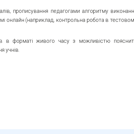
алів, прописування педагогами алгоритму виконан
имі онлайн (наприклад, контрольна робота в тестово
ів в форматі живого часу з можливістю поясни
я учнів.