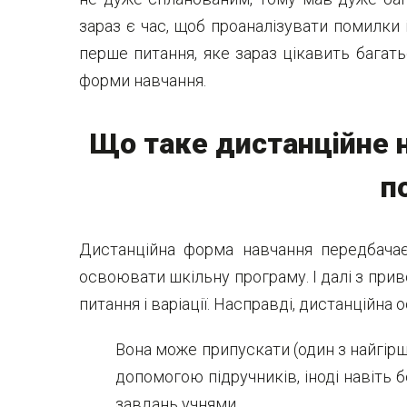
зараз є час, щоб проаналізувати помилки 
перше питання, яке зараз цікавить багать
форми навчання.
Що таке дистанційне н
п
Дистанційна форма навчання передбача
освоювати шкільну програму. І далі з при
питання і варіації. Насправді, дистанційна
Вона може припускати (один з найгірш
допомогою підручників, іноді навіть
завдань учнями.