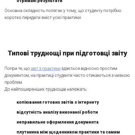
отримані результати
Основна складність полягає у тому, що студенту потрібно
коротко передати зміст усієї практики.
Типові труднощі при підготовці звіту
Попри те, що
звіт з практики
здається відносно простим
документом, на практиці студенти часто стикаються з низкою
проблем.
До найпоширеніших труднощів належать:
копіювання готових звітів з інтернету
відсутність аналізу виконаної роботи
неправильне оформлення документа
плутанина між щоденником практики та самим