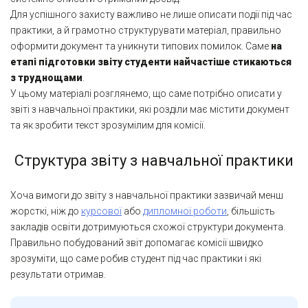
Для успішного захисту важливо не лише описати події під час
практики, а й грамотно структурувати матеріал, правильно
оформити документ та уникнути типових помилок. Саме
на
етапі підготовки звіту студенти найчастіше стикаються
з труднощами
.
У цьому матеріалі розглянемо, що саме потрібно описати у
звіті з навчальної практики, які розділи має містити документ
та як зробити текст зрозумілим для комісії.
Структура
звіту
з
навчальної
практики
Хоча вимоги до звіту з навчальної практики зазвичай менш
жорсткі, ніж до
курсової
або
дипломної роботи
, більшість
закладів освіти дотримуються схожої структури документа.
Правильно побудований звіт допомагає комісії швидко
зрозуміти, що саме робив студент під час практики і які
результати отримав.