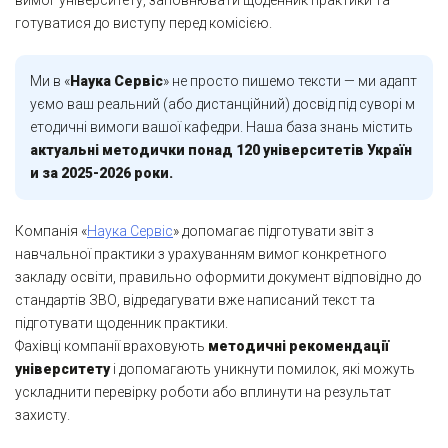
вимог університету, заповнювати щоденник практики та
готуватися до виступу перед комісією.
Ми в «
Наука Сервіс
» не просто пишемо тексти — ми адапт
уємо ваш реальний (або дистанційний) досвід під суворі м
етодичні вимоги вашої кафедри. Наша база знань містить
актуальні методички понад 120 університетів Україн
и за 2025-2026 роки.
Компанія «
Наука Сервіс
» допомагає підготувати звіт з
навчальної практики з урахуванням вимог конкретного
закладу освіти, правильно оформити документ відповідно до
стандартів ЗВО, відредагувати вже написаний текст та
підготувати щоденник практики.
Фахівці компанії враховують
методичні рекомендації
університету
і допомагають уникнути помилок, які можуть
ускладнити перевірку роботи або вплинути на результат
захисту.