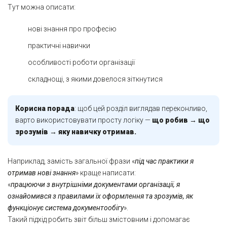
Тут можна описати:
нові знання про професію
практичні навички
особливості роботи організації
складнощі, з якими довелося зіткнутися
Корисна порада
: щоб цей розділ виглядав переконливо,
варто використовувати просту логіку —
що робив → що
зрозумів → яку навичку отримав.
Наприклад, замість загальної фрази «
під час практики я
отримав нові знання
» краще написати:
«
працюючи з внутрішніми документами організації, я
ознайомився з правилами їх оформлення та зрозумів, як
функціонує система документообігу
».
Такий підхід робить звіт більш змістовним і допомагає