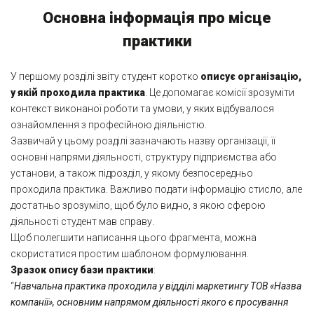
Основна інформація про місце
практики
У першому розділі звіту студент коротко
описує організацію,
у якій проходила практика
. Це допомагає комісії зрозуміти
контекст виконаної роботи та умови, у яких відбувалося
ознайомлення з професійною діяльністю.
Зазвичай у цьому розділі зазначають назву організації, її
основні напрями діяльності, структуру підприємства або
установи, а також підрозділ, у якому безпосередньо
проходила практика. Важливо подати інформацію стисло, але
достатньо зрозуміло, щоб було видно, з якою сферою
діяльності студент мав справу.
Щоб полегшити написання цього фрагмента, можна
скористатися простим шаблоном формулювання.
Зразок опису бази практики
:
“
Навчальна практика проходила у відділі маркетингу ТОВ «Назва
компанії», основним напрямом діяльності якого є просування