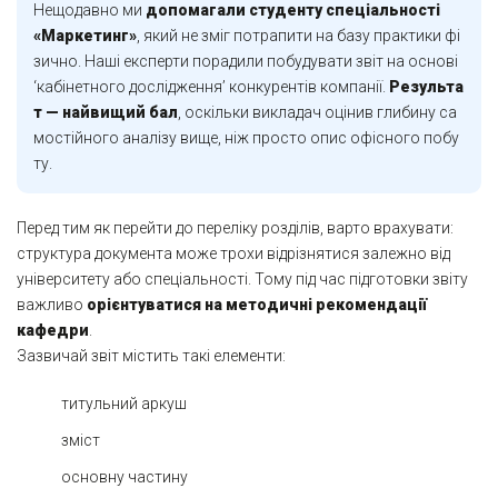
Нещодавно ми
допомагали студенту спеціальності
«Маркетинг»
, який не зміг потрапити на базу практики фі
зично. Наші експерти порадили побудувати звіт на основі
‘кабінетного дослідження’ конкурентів компанії.
Результа
т — найвищий бал
, оскільки викладач оцінив глибину са
мостійного аналізу вище, ніж просто опис офісного побу
ту.
Перед тим як перейти до переліку розділів, варто врахувати:
структура документа може трохи відрізнятися залежно від
університету або спеціальності. Тому під час підготовки звіту
важливо
орієнтуватися на методичні рекомендації
кафедри
.
Зазвичай звіт містить такі елементи:
титульний аркуш
зміст
основну частину