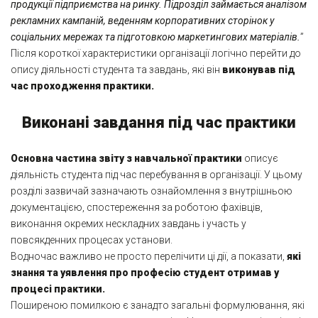
продукції підприємства на ринку. Підрозділ займається аналізом
рекламних кампаній, веденням корпоративних сторінок у
соціальних мережах та підготовкою маркетингових матеріалів.
”
Після короткої характеристики організації логічно перейти до
опису діяльності студента та завдань, які він
виконував під
час проходження практики.
Виконані завдання під час практики
Основна частина звіту з навчальної практики
описує
діяльність студента під час перебування в організації. У цьому
розділі зазвичай зазначають ознайомлення з внутрішньою
документацією, спостереження за роботою фахівців,
виконання окремих нескладних завдань і участь у
повсякденних процесах установи.
Водночас важливо не просто перелічити ці дії, а показати,
які
знання та уявлення про професію студент отримав у
процесі практики.
Поширеною помилкою є занадто загальні формулювання, які