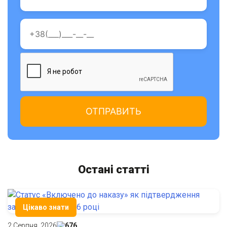
Остані cтатті
Цікаво знати
2 Серпня, 2026
676