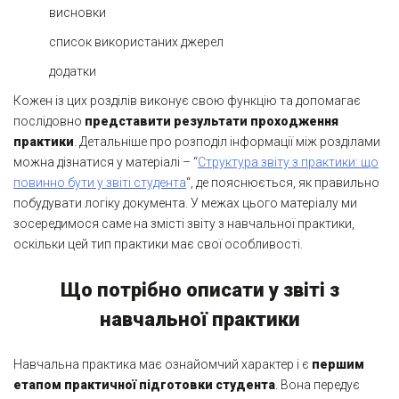
висновки
список використаних джерел
додатки
Кожен із цих розділів виконує свою функцію та допомагає
послідовно
представити результати проходження
практики
. Детальніше про розподіл інформації між розділами
можна дізнатися у матеріалі – “
Структура звіту з практики: що
повинно бути у звіті студента
“, де пояснюється, як правильно
побудувати логіку документа. У межах цього матеріалу ми
зосередимося саме на змісті звіту з навчальної практики,
оскільки цей тип практики має свої особливості.
Що потрібно описати у звіті з
навчальної практики
Навчальна практика має ознайомчий характер і є
першим
етапом практичної підготовки студента
. Вона передує