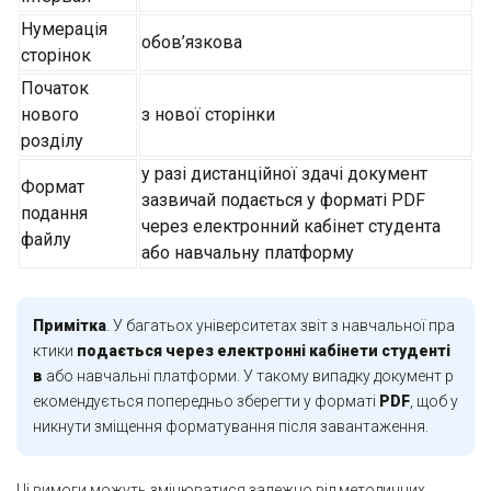
Нумерація
обов’язкова
сторінок
Початок
нового
з нової сторінки
розділу
у разі дистанційної здачі документ
Формат
зазвичай подається у форматі PDF
подання
через електронний кабінет студента
файлу
або навчальну платформу
Примітка
. У багатьох університетах звіт з навчальної пра
ктики
подається через електронні кабінети студенті
в
або навчальні платформи. У такому випадку документ р
екомендується попередньо зберегти у форматі
PDF
, щоб у
никнути зміщення форматування після завантаження.
Ці вимоги можуть змінюватися залежно від методичних