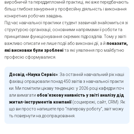
виробничій та переддипломній практиці, які вже передбачають
більш глибоке занурення у професійну діяльність і виконання
конкретних робочих завдань.
Під час навчальної практики студент зазвичай знайомиться зі
структурою організації, основними напрямами її роботи та
принципами функціонування окремих підрозділів. Тому у звіті
важливо описати не лише події або виконані дії, а й
показати,
які висновки були зроблені
та які уявлення про майбутню
професію сформувалися.
Досвід «Наука Сервіс»
: За останній навчальний рік наші
фахівці опрацювали понад 450 звітів з навчальної практи
ки. Ми помітили цікаву тенденцію: у 2026 році кафедри поч
али вимагати
обов’язкову наявність у звіті аналізу дід
житал-інструментів компанії
(соцмережі, сайт, CRM). Як
що ви просто напишете про “паперову роботу”, звіт можу
ть повернути на доопрацювання.