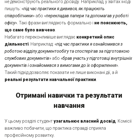
не демонструють реального досвіду. Наприклад, у звітах іноді
пишуть: «
під час практики я дивився, як працюють
співробітники
» або «
перекладав папери та допомагав у роботі
офісу
». Такі фрази виглядають формально і
не пояснюють,
що саме було вивчено
.
Набагато переконливіше виглядає
конкретний опис
діяльності
. Наприклад: «
під час практики я ознайомився з
роботою відділу документообігу та спостерігав за підготовкою
службових документів
» або «
брав участь у підготовці внутрішніх
документів і ознайомився з вимогами до їх оформлення
».
Такий підхід дозволяє показати не лише виконані дії, а й
реальні результати навчальної практики
.
Отримані навички та результати
навчання
У цьому розділі студент
узагальнює власний досвід
. Комісії
важливо побачити, що практика справді сприяла
професійному розвитку.