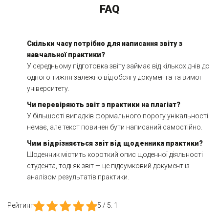
FAQ
Скільки часу потрібно для написання звіту з
навчальної практики?
У середньому підготовка звіту займає від кількох днів до
одного тижня залежно від обсягу документа та вимог
університету.
Чи перевіряють звіт з практики на плагіат?
У більшості випадків формального порогу унікальності
немає, але текст повинен бути написаний самостійно.
Чим відрізняється звіт від щоденника практики?
Щоденник містить короткий опис щоденної діяльності
студента, тоді як звіт — це підсумковий документ із
аналізом результатів практики.
Рейтинг
5
/ 5.
1