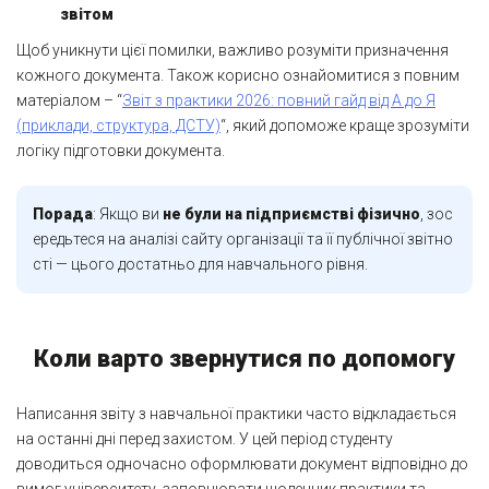
звітом
Щоб уникнути цієї помилки, важливо розуміти призначення
кожного документа. Також корисно ознайомитися з повним
матеріалом – “
Звіт з практики 2026: повний гайд від А до Я
(приклади, структура, ДСТУ)
“, який допоможе краще зрозуміти
логіку підготовки документа.
Порада
: Якщо ви
не були на підприємстві фізично
, зос
ередьтеся на аналізі сайту організації та її публічної звітно
сті — цього достатньо для навчального рівня.
Коли варто звернутися по допомогу
Написання звіту з навчальної практики часто відкладається
на останні дні перед захистом. У цей період студенту
доводиться одночасно оформлювати документ відповідно до