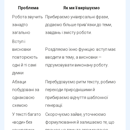
Проблема
Як ми її вирішуємо
Робота звучить
Прибираємо універсальні фрази,
занадто
додаємо більше прив’язки до теми,
загально
завдань і змісту роботи.
Вступ і
висновки
Розділяємо їхню функцію: вступ має
повторюють
вводити в тему, а висновки —
одні й ті самі
підсумовувати виконану роботу.
думки
Абзаци
Перебудовуємо ритм тексту, робимо
побудовані за
переходи природнішими й
однаковою
прибираємо відчуття шаблонної
схемою
генерації.
У тексті багато
Скорочуємо зайве, уточнюємо
«води» без
формулювання й залишаємо те, що
конкретики
працює на тему та аргументацію.