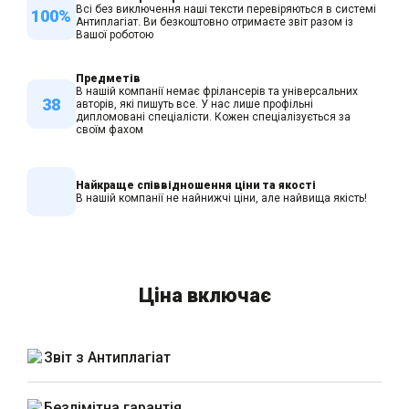
Всі без виключення наші тексти перевіряються в системі
100%
Антиплагіат. Ви безкоштовно отримаєте звіт разом із
Вашої роботою
Предметів
В нашій компанії немає фрілансерів та універсальних
38
авторів, які пишуть все. У нас лише профільні
дипломовані спеціалісти. Кожен спеціалізується за
своїм фахом
Найкраще співвідношення ціни та якості
В нашій компанії не найнижчі ціни, але найвища якість!
Ціна включає
Звіт з Антиплагіат
Безлімітна гарантія