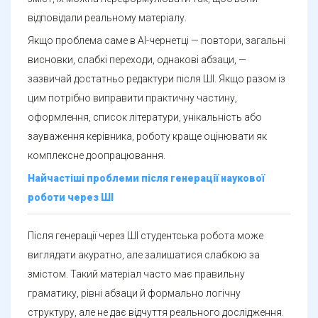
відповідали реальному матеріалу.
Якщо проблема саме в AI-чернетці — повтори, загальні
висновки, слабкі переходи, однакові абзаци, —
зазвичай достатньо редактури після ШІ. Якщо разом із
цим потрібно виправити практичну частину,
оформлення, список літератури, унікальність або
зауваження керівника, роботу краще оцінювати як
комплексне доопрацювання.
Найчастіші проблеми після генерації наукової
роботи через ШІ
Після генерації через ШІ студентська робота може
виглядати акуратно, але залишатися слабкою за
змістом. Такий матеріал часто має правильну
граматику, рівні абзаци й формально логічну
структуру, але не дає відчуття реального дослідження.