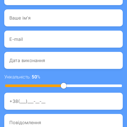
Унікальність:
50
%