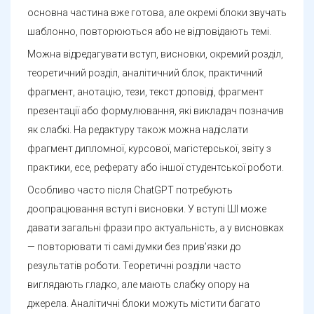
основна частина вже готова, але окремі блоки звучать
шаблонно, повторюються або не відповідають темі.
Можна відредагувати вступ, висновки, окремий розділ,
теоретичний розділ, аналітичний блок, практичний
фрагмент, анотацію, тези, текст доповіді, фрагмент
презентації або формулювання, які викладач позначив
як слабкі. На редактуру також можна надіслати
фрагмент дипломної, курсової, магістерської, звіту з
практики, есе, реферату або іншої студентської роботи.
Особливо часто після ChatGPT потребують
доопрацювання вступ і висновки. У вступі ШІ може
давати загальні фрази про актуальність, а у висновках
— повторювати ті самі думки без прив’язки до
результатів роботи. Теоретичні розділи часто
виглядають гладко, але мають слабку опору на
джерела. Аналітичні блоки можуть містити багато