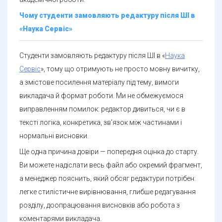
Чому студенти замовляють редактуру після ШІ в
«Наука Сервіс»
Студенти замовляють редактуру після ШІ в «
Наука
Сервіс
», тому що отримують не просто мовну вичитку,
а змістове посилення матеріалу під тему, вимоги
викладача й формат роботи. Ми не обмежуємося
виправленням помилок: редактор дивиться, чи є в
тексті логіка, конкретика, зв’язок між частинами і
нормальні висновки.
Ще одна причина довіри — попередня оцінка до старту.
Ви можете надіслати весь файл або окремий фрагмент,
а менеджер пояснить, який обсяг редактури потрібен:
легке стилістичне вирівнювання, глибше редагування
розділу, доопрацювання висновків або робота з
коментарями викладача.