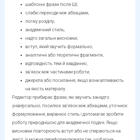
шаблонні фрази після ШІ;
слабкі переходи між абзацами;
логіку розділу;
академічний стиль;
надто загальні висновки;
вступ, який звучить формально;
аналітичні або теоретичні фрагменти;
відповідність темі й завданню;
зв’язок між частинами роботи;
джерела або посилання, якщо вони впливають
на якість матеріалу.
Редактор прибирає фрази, які звучать занадто
універсально, посилює зв’язок між абзацами, уточнює
формулювання, вирівнює стиль і допомагає зробити
роботу природнішою для академічної подачі. Якщо
висновки повторюють вступ або не спираються на
зміст, їх можна переформулювати так, щоб вони