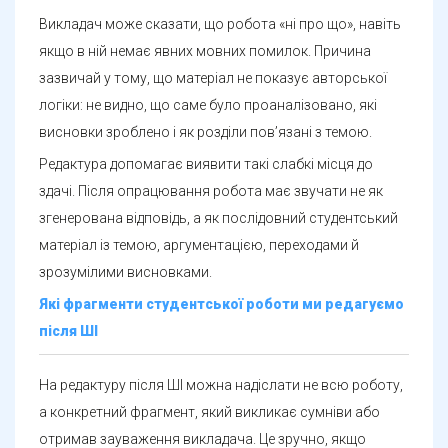
Викладач може сказати, що робота «ні про що», навіть
якщо в ній немає явних мовних помилок. Причина
зазвичай у тому, що матеріал не показує авторської
логіки: не видно, що саме було проаналізовано, які
висновки зроблено і як розділи пов’язані з темою.
Редактура допомагає виявити такі слабкі місця до
здачі. Після опрацювання робота має звучати не як
згенерована відповідь, а як послідовний студентський
матеріал із темою, аргументацією, переходами й
зрозумілими висновками.
Які фрагменти студентської роботи ми редагуємо
після ШІ
На редактуру після ШІ можна надіслати не всю роботу,
а конкретний фрагмент, який викликає сумніви або
отримав зауваження викладача. Це зручно, якщо