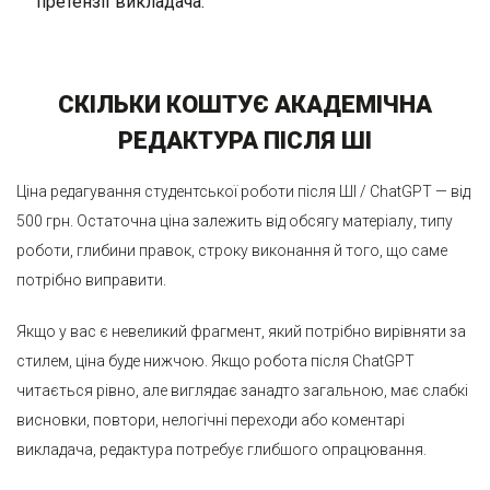
претензії викладача.
СКІЛЬКИ КОШТУЄ АКАДЕМІЧНА
РЕДАКТУРА ПІСЛЯ ШІ
Ціна редагування студентської роботи після ШІ / ChatGPT — від
500 грн. Остаточна ціна залежить від обсягу матеріалу, типу
роботи, глибини правок, строку виконання й того, що саме
потрібно виправити.
Якщо у вас є невеликий фрагмент, який потрібно вирівняти за
стилем, ціна буде нижчою. Якщо робота після ChatGPT
читається рівно, але виглядає занадто загальною, має слабкі
висновки, повтори, нелогічні переходи або коментарі
викладача, редактура потребує глибшого опрацювання.