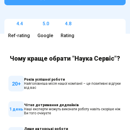
4.4
5.0
4.8
Ref-rating
Google
Rating
Чому краще обрати "Наука Сервіс"?
Років успішної роботи
20+
Найголовніша місія нашої компанії – це позитивні відгуки
від вас
Чітке дотримання дедлайнів
1 день
Наші експерти можуть виконати роботу навіть скоріше ніж
Ви того очікуєте
Лише авторські роботи