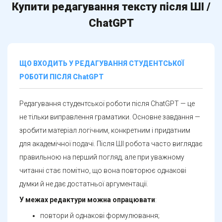
Купити редагування тексту після ШІ /
ChatGPT
ЩО ВХОДИТЬ У РЕДАГУВАННЯ СТУДЕНТСЬКОЇ
РОБОТИ ПІСЛЯ ChatGPT
Редагування студентської роботи після ChatGPT — це
не тільки виправлення граматики. Основне завдання —
зробити матеріал логічним, конкретним і придатним
для академічної подачі. Після ШІ робота часто виглядає
правильною на перший погляд, але при уважному
читанні стає помітно, що вона повторює однакові
думки й не дає достатньої аргументації.
У межах редактури можна опрацювати
:
повтори й однакові формулювання;