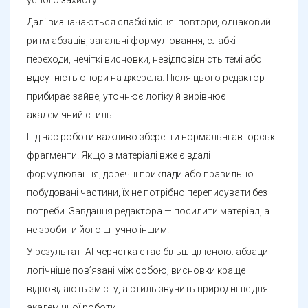
Далі визначаються слабкі місця: повтори, однаковий
ритм абзаців, загальні формулювання, слабкі
переходи, нечіткі висновки, невідповідність темі або
відсутність опори на джерела. Після цього редактор
прибирає зайве, уточнює логіку й вирівнює
академічний стиль.
Під час роботи важливо зберегти нормальні авторські
фрагменти. Якщо в матеріалі вже є вдалі
формулювання, доречні приклади або правильно
побудовані частини, їх не потрібно переписувати без
потреби. Завдання редактора — посилити матеріал, а
не зробити його штучно іншим.
У результаті AI-чернетка стає більш цілісною: абзаци
логічніше пов’язані між собою, висновки краще
відповідають змісту, а стиль звучить природніше для
академічної роботи.