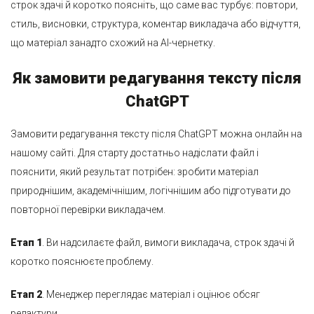
строк здачі й коротко поясніть, що саме вас турбує: повтори,
стиль, висновки, структура, коментар викладача або відчуття,
що матеріал занадто схожий на AI-чернетку.
Як замовити редагування тексту після
ChatGPT
Замовити редагування тексту після ChatGPT можна онлайн на
нашому сайті. Для старту достатньо надіслати файл і
пояснити, який результат потрібен: зробити матеріал
природнішим, академічнішим, логічнішим або підготувати до
повторної перевірки викладачем.
Етап 1
. Ви надсилаєте файл, вимоги викладача, строк здачі й
коротко пояснюєте проблему.
Етап 2
. Менеджер переглядає матеріал і оцінює обсяг
редактури.