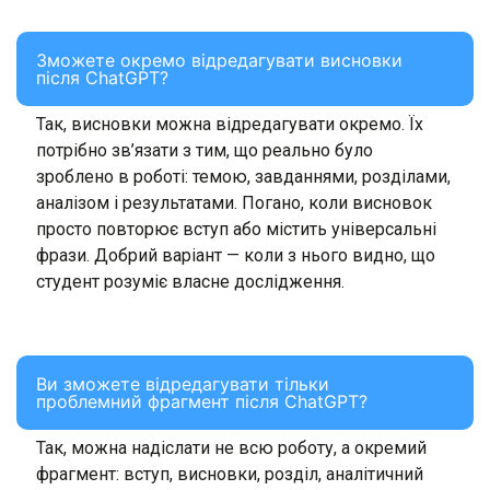
Зможете окремо відредагувати висновки
після ChatGPT?
Так, висновки можна відредагувати окремо. Їх
потрібно зв’язати з тим, що реально було
зроблено в роботі: темою, завданнями, розділами,
аналізом і результатами. Погано, коли висновок
просто повторює вступ або містить універсальні
фрази. Добрий варіант — коли з нього видно, що
студент розуміє власне дослідження.
Ви зможете відредагувати тільки
проблемний фрагмент після ChatGPT?
Так, можна надіслати не всю роботу, а окремий
фрагмент: вступ, висновки, розділ, аналітичний