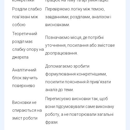
Розділи слабко
Перевіряємо логіку між темою,
пов’язані між
завданнями, розділами, аналізом і
собою
висновками.
Теоретичний
Позначаємо місця, де потрібні
розділ має
уточнення, посилання або змістове
слабку опору на
доопрацювання.
джерела
Допомагаємо зробити
Аналітичний
формулювання конкретнішими,
блок звучить
посилити пояснення й прив’язати
поверхнево
аналіз до теми.
Переписуємо висновки так, щоб
Висновки не
вони підсумовували саме виконану
спираються на
роботу, а не повторювали загальні
зміст роботи
фрази.