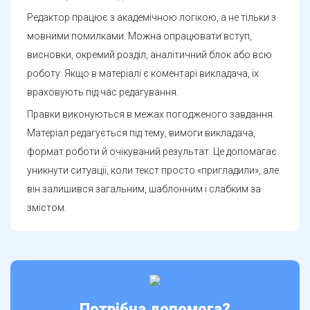
Редактор працює з академічною логікою, а не тільки з
мовними помилками. Можна опрацювати вступ,
висновки, окремий розділ, аналітичний блок або всю
роботу. Якщо в матеріалі є коментарі викладача, їх
враховують під час редагування.
Правки виконуються в межах погодженого завдання.
Матеріал редагується під тему, вимоги викладача,
формат роботи й очікуваний результат. Це допомагає
уникнути ситуації, коли текст просто «пригладили», але
він залишився загальним, шаблонним і слабким за
змістом.
Потрібна допомога?