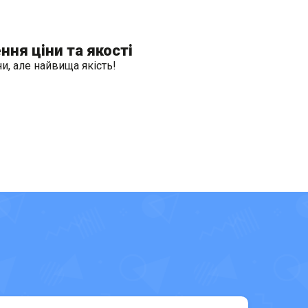
ня ціни та якості
и, але найвища якість!