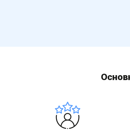
completed
Основн