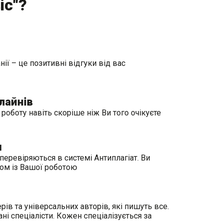
іс"?
ії – це позитивні відгуки від вас
лайнів
оботу навіть скоріше ніж Ви того очікуєте
и
перевіряються в системі Антиплагіат. Ви
ом із Вашої роботою
рів та універсальних авторів, які пишуть все.
і спеціалісти. Кожен спеціалізується за