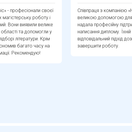
іс» - професіонали своєї
Співпраця з компанією «
х магістерську роботу і
великою допомогою для 
ий. Вони виявили велике
надала професійну підтр
 області та допомогли у
написання диплому. Їхній
ідборі літератури. Крім
відповідальний підхід до
кономив багато часу на
завершити роботу.
мації. Рекомендую!