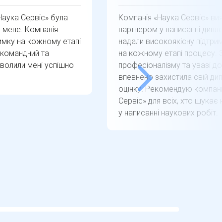
Наука Сервіс» була
Компанія «Наука Сервіс» ви
мене. Компанія
партнером у написанні дипл
имку на кожному етапі
надали високоякісну підтрим
 командний та
на кожному етапі процесу. 
зволили мені успішно
професіоналізму та увазі до
впевнено захистила свій ди
оцінку. Рекомендую компан
Сервіс» для всіх, хто шукає
у написанні наукових робіт.