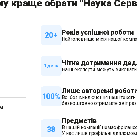
у краще обрати "Наука Серв
Років успішної роботи
20+
Найголовніша місія нашої компан
Чітке дотримання дед
1 день
Наші експерти можуть виконати р
Лише авторські робот
100%
Всі без виключення наші тексти 
безкоштовно отримаєте звіт раз
ом
Предметів
В нашій компанії немає фрілансе
38
У нас лише профільні дипломован