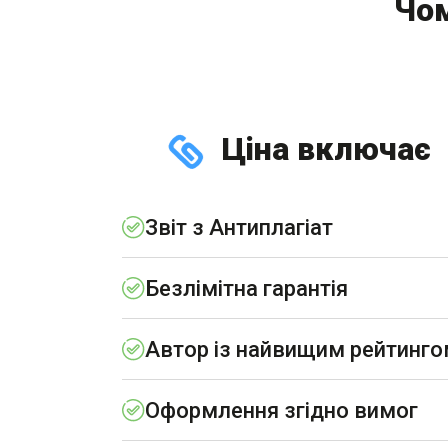
Чом
Ціна включає
Звіт з Антиплагіат
Безлімітна гарантія
Автор із найвищим рейтинг
Оформлення згідно вимог