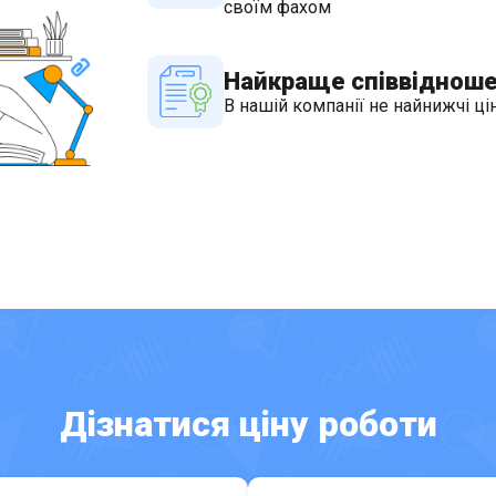
своїм фахом
Найкраще співвідношен
В нашій компанії не найнижчі цін
Дізнатися ціну роботи