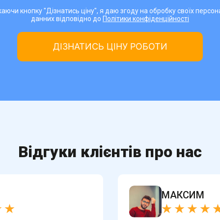
аючи кнопку "Дізнатись ціну", я даю згоду на обробку своїх персо
данних відповідно до
Політики конфіденційності
Відгуки клієнтів про нас
МАКСИМ