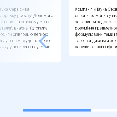
аука Сервіс» за
Компанія «Наука Серв
істерську роботу! Допомога
справи. Замовив у ни
амінною на кожному етапі.
залишився задоволен
талей, вчасна підтримка і
розуміння предметної
обили співпрацю легкою і
формулюванні теми і п
ндую всім студентам, хто
того, завдяки їм я зе
имку у написанні наукових
пошуки і аналіз інфор
22.22222222222222%