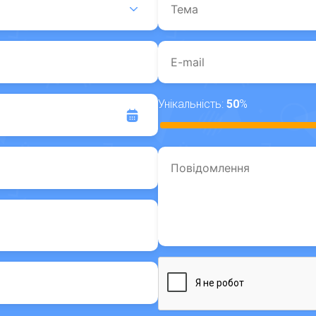
Унікальність:
50
%