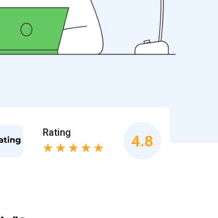
Rating
4.8