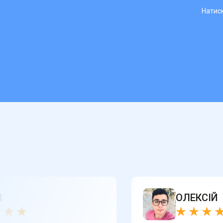
Натиск
Й
ОЛЕКСІЙ