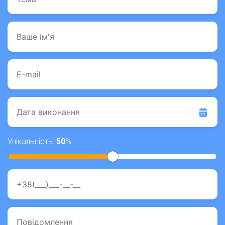
Унікальність:
50
%