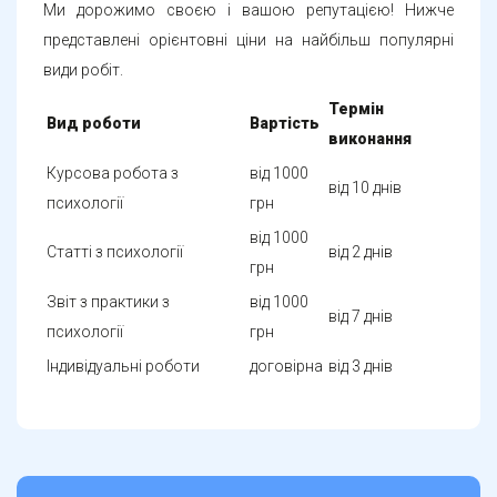
Ми дорожимо своєю і вашою репутацією! Нижче
представлені орієнтовні ціни на найбільш популярні
види робіт.
Термін
Вид роботи
Вартість
виконання
Курсова робота з
від 1000
від 10 днів
психології
грн
від 1000
Статті з психології
від 2 днів
грн
Звіт з практики з
від 1000
від 7 днів
психології
грн
Індивідуальні роботи
договірна
від 3 днів