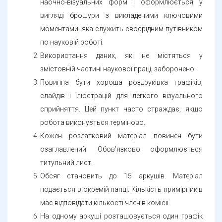
вигляді брошури з викладеними ключовими
моментами, яка служить своєрідним путівником
по науковій роботі.
Використання даних, які не містяться у
змістовній частині наукової праці, заборонено.
Повинна бути хороша роздруківка графіків,
слайдів і ілюстрацій для легкого візуального
сприйняття. Цей пункт часто страждає, якщо
робота виконується терміново.
Кожен роздатковий матеріал повинен бути
озаглавлений. Обов’язково оформлюється
титульний лист.
Обсяг становить до 15 аркушів. Матеріал
подається в окремій папці. Кількість примірників
має відповідати кількості членів комісії.
На одному аркуші розташовується один графік
або одна таблиця. Розмір однієї позиції повинен