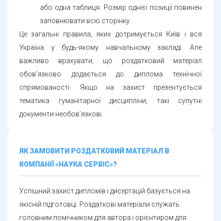
заповнювати всю сторінку.
Це загальні правила, яких дотримується Київ і вся
Україна у будь-якому навчальному закладі. Але
важливо врахувати, що роздатковий матеріал
обов’язково додається до диплома технічної
спрямованості. Якщо на захист презентується
тематика гуманітарної дисципліни, такі супутні
документи необов’язкові.
ЯК ЗАМОВИТИ РОЗДАТКОВИЙ МАТЕРІАЛ В
КОМПАНІЇ «НАУКА СЕРВІС»?
Успішний захист дипломів і дисертацій базується на
якісній підготовці. Роздаткові матеріали служать
головним помічником для автора і орієнтиром для
комісії. Компанія «Наука Сервіс» допоможе в підготовці