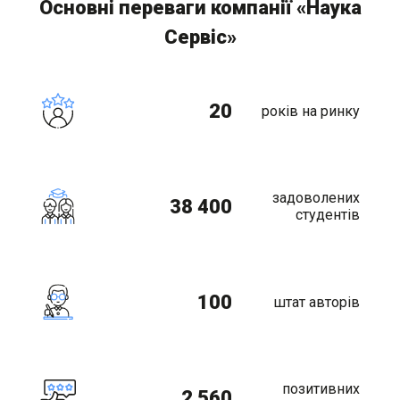
Сервіс»
20
років на ринку
задоволених
38 400
студентів
100
штат авторів
позитивних
2 560
відгуків