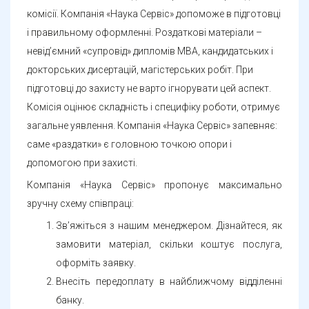
і правильному оформленні. Роздаткові матеріали –
невід’ємний «супровід» дипломів MBA, кандидатських і
докторських дисертацій, магістерських робіт. При
підготовці до захисту не варто ігнорувати цей аспект.
Комісія оцінює складність і специфіку роботи, отримує
загальне уявлення. Компанія «Наука Сервіс» запевняє:
саме «раздатки» є головною точкою опори і
допомогою при захисті.
Компанія «Наука Сервіс» пропонує максимально
зручну схему співпраці:
Зв’яжіться з нашим менеджером. Дізнайтеся, як
замовити матеріал, скільки коштує послуга,
оформіть заявку.
Внесіть передоплату в найближчому відділенні
банку.
Отримайте договір, направлений кур’єрською