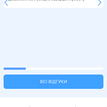
захистила свій диплом на високу оцінку.
Рекомендую компанію «Інформ Сервіс» для всіх,
хто шукає надійного партнера у написанні
наукових робіт.
33.33333333333333%
completed
ВСІ ВІДГУКИ
Основні переваги компанії «Наука