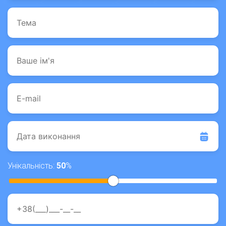
Унікальність:
50
%